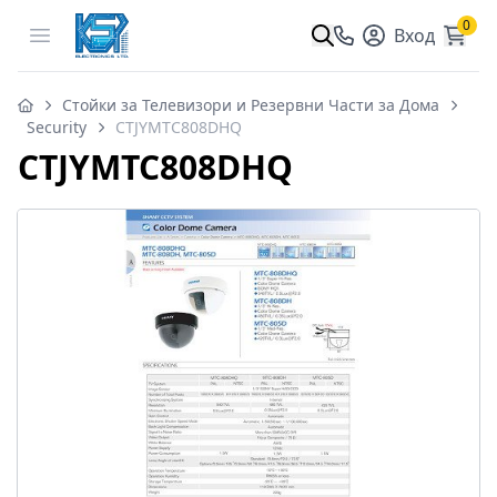
0
Open menu
Вход
Стойки за Телевизори и Резервни Части за Дома
Security
CTJYMTC808DHQ
CTJYMTC808DHQ