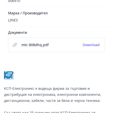
006910
Марка / Производител
LINES
Документи
mtc-808dhq.pdf
Download
Footer
КСП-Електроникс е водеща фирма за търговия и
дистрибуция на електроника, електронни компоненти,
дистанционни, кабели, части за бяла и черна техника.
Със своят над 25 годишен опит КСП-Електроникс се