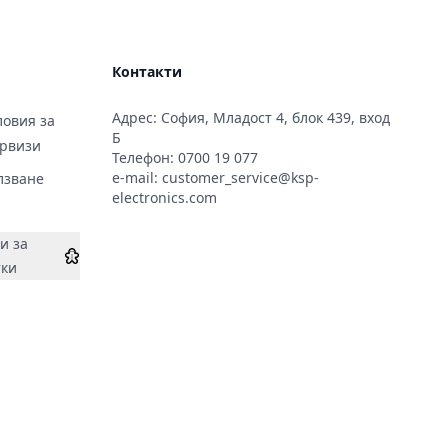
Контакти
Адрес: София, Младост 4, блок 439, вход
овия за
Б
ервизи
Телефон:
0700 19 077
e-mail:
customer_service@ksp-
лзване
electronics.com
и за
тки