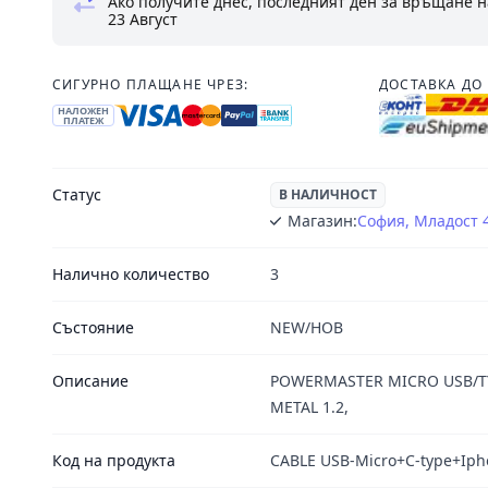
Ако получите днес, последният ден за връщане н
23 Август
СИГУРНО ПЛАЩАНЕ ЧРЕЗ:
ДОСТАВКА ДО 
НАЛОЖЕН
ПЛАТЕЖ
Статус
В НАЛИЧНОСТ
Магазин:
София, Младост 
Налично количество
3
Състояние
NEW/НОВ
Описание
POWERMASTER MICRO USB/TY
METAL 1.2,
Код на продукта
CABLE USB-Micro+C-type+Iph