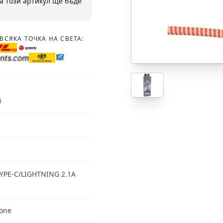
а този артикул ще бъде
ВСЯКА ТОЧКА НА СВЕТА:
4
PE-C/LIGHTNING 2.1A
one