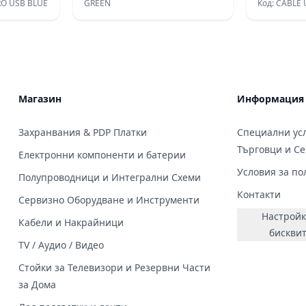
RO USB BLUE
GREEN
Код: CABLE 
#x43B;&#x44F;
#x432;&#x43E;
&#x43E;&#x43D;&#x430;)
&#x43B;&#x43D;&#x438;&#x442;&#x435;
Магазин
Информация
Захранвания & PDP Платки
Специални усл
Търговци и С
Електронни компоненти и батерии
Условия за по
Полупроводници и Интегрални Схеми
Контакти
Сервизно Оборудване и Инструменти
Настройк
Кабели и Накрайници
бискви
TV / Аудио / Видео
Стойки за Телевизори и Резервни Части
за Дома