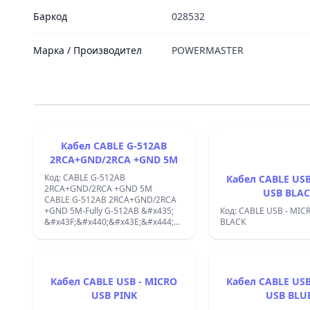
Баркод
028532
Марка / Производител
POWERMASTER
Кабел CABLE G-512AB
2RCA+GND/2RCA +GND 5M
Код: CABLE G-512AB
Кабел CABLE USB
2RCA+GND/2RCA +GND 5M
USB BLA
CABLE G-512AB 2RCA+GND/2RCA
+GND 5M-Fully G-512AB &#x435;
Код: CABLE USB - MIC
&#x43F;&#x440;&#x43E;&#x444;&#x435;&#x441;&#x438;&#x43E;
BLACK
&#x441;&#x438;&#x433;&#x43D;&#x430;&#x43B;&#x435;&#x43D;
&#x43A;&#x430;&#x431;&#x435;&#x43B;
,
&#x43F;&#x440;&#x435;&#x434;&#x43D;&#x430;&#x437;&#x43D;
&#x434;&#x430;
Кабел CABLE USB - MICRO
Кабел CABLE USB
&#x443;&#x432;&#x435;&#x43B;&#x438;&#x447;&#x438;
USB PINK
USB BLU
&#x43C;&#x430;&#x43A;&#x441;&#x438;&#x43C;&#x430;&#x43B;