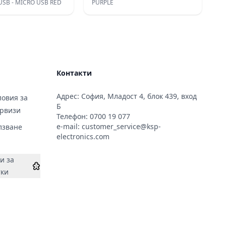
USB - MICRO USB RED
PURPLE
Контакти
Адрес: София, Младост 4, блок 439, вход
овия за
Б
ервизи
Телефон:
0700 19 077
e-mail:
customer_service@ksp-
лзване
electronics.com
и за
тки