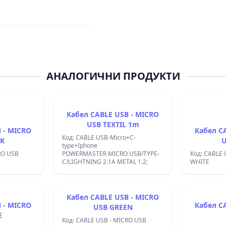
АНАЛОГИЧНИ ПРОДУКТИ
Кaбел CABLE USB - MICRO
USB TEXTIL 1m
 - MICRO
Кабел C
Код: CABLE USB-Micro+C-
CK
U
type+Iphone
RO USB
POWERMASTER MICRO USB/TYPE-
Код: CABLE 
&#x43D;&#x430;&#x43B;&#x435;&#x43D;
C/LIGHTNING 2.1A METAL 1.2;
WHITE
&#x430;&#x447;&#x435;&#x43D;
Кабел CABLE USB - MICRO
 - MICRO
Кабел C
USB GREEN
E
&#x43D;&#x43E;
Код: CABLE USB - MICRO USB