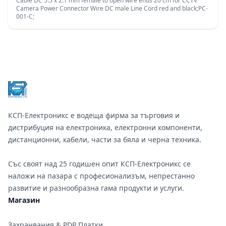
Cable DC 5.5 x 2.1 mm female to open wire ends 20 cm for CCTV
Camera Power Connector Wire DC male Line Cord red and black;PC-
001-C;
Footer
КСП-Електроникс е водеща фирма за търговия и
дистрибуция на електроника, електронни компоненти,
дистанционни, кабели, части за бяла и черна техника.
Със своят над 25 годишен опит КСП-Електроникс се
наложи на пазара с професионализъм, непрестанно
развитие и разнообразна гама продукти и услуги.
Магазин
Захранвания & PDP Платки